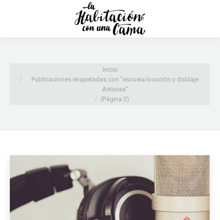
Estás aquí:
Inicio
Publicaciones etiquetadas con "escuela locución y doblaje
Asturias"
(Página 2)